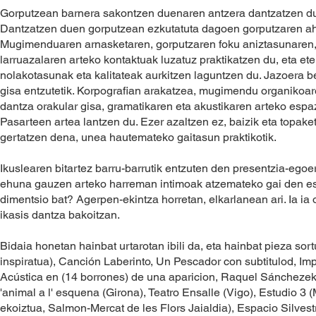
Gorputzean barnera sakontzen duenaren antzera dantzatzen du, o
Dantzatzen duen gorputzean ezkutatuta dagoen gorputzaren aho
Mugimenduaren arnasketaren, gorputzaren foku aniztasunaren, g
larruazalaren arteko kontaktuak luzatuz praktikatzen du, eta ete
nolakotasunak eta kalitateak aurkitzen laguntzen du. Jazoera 
gisa entzutetik. Korpografian arakatzea, mugimendu organikoar
dantza orakular gisa, gramatikaren eta akustikaren arteko espa
Pasarteen artea lantzen du. Ezer azaltzen ez, baizik eta topak
gertatzen dena, unea hautemateko gaitasun praktikotik.
Ikuslearen bitartez barru-barrutik entzuten den presentzia-egoe
ehuna gauzen arteko harreman intimoak atzemateko gai den espa
dimentsio bat? Agerpen-ekintza horretan, elkarlanean ari. Ia i
ikasis dantza bakoitzan.
Bidaia honetan hainbat urtarotan ibili da, eta hainbat pieza sor
inspiratua), Canción Laberinto, Un Pescador con subtitulod, Im
Acústica en (14 borrones) de una aparicion, Raquel Sánchezek
'animal a l' esquena (Girona), Teatro Ensalle (Vigo), Estudio 3
ekoiztua, Salmon-Mercat de les Flors Jaialdia), Espacio Silvestr