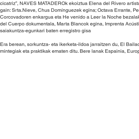
cicatriz”, NAVES MATADEROk ekoiztua Elena del Rivero artista
gain: Srta.Nieve, Chus Domínguezek egina; Octava Errante, P
Corcovadoren enkargua eta He venido a Leer la Noche bezalak
del Cuerpo dokumentala, Marta Blancok egina, Imprenta Acústi
saiakuntza-egunkari baten erregistro gisa
Era berean, sorkuntza- eta ikerketa-ildoa jarraitzen du, El Baila
mintegiak eta praktikak ematen ditu. Bere lanak Espainia, Europ
MUTIS
AURKITU GAITZAZUE
KONTAKTUA
Iturriondo 10 2º drch
mutisespazioa@gmail.com
Leioa (Bizkaia)
944 350 843